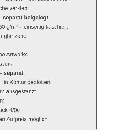
che verklebt
– separat beigelegt
 g/m² – einseitig kaschiert
r glänzend
he Artworks
twork
 – separat
 in Kontur geplottert
orm ausgestanzt
cm
ruck 4/0c
en Aufpreis möglich