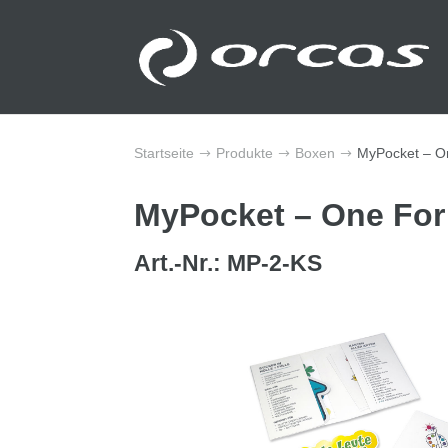
Startseite
Produkte
Boxen
MyPocket – On
$
$
$
MyPocket – One For 
Art.-Nr.: MP-2-KS