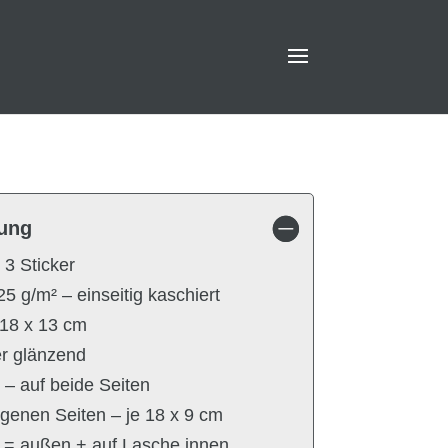
ung
 3 Sticker
 g/m² – einseitig kaschiert
18 x 13 cm
r glänzend
– auf beide Seiten
genen Seiten – je 18 x 9 cm
g = außen + auf Lasche innen