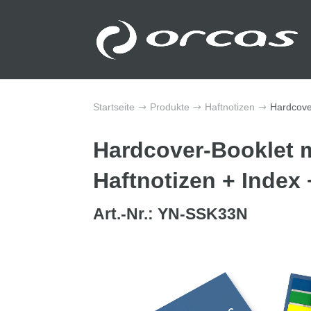
Startseite
Produkte
Haftnotizen
Hardcove
$
$
$
Hardcover-Booklet m
Haftnotizen + Index
Art.-Nr.: YN-SSK33N